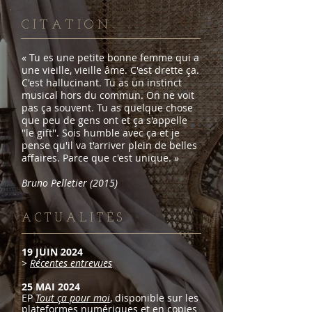
C I T A T I O N
« Tu es une petite bonne femme qui a
une vieille, vieille âme. C'est drette ça.
C'est hallucinant. Tu as un instinct
musical hors du commun. On ne voit
pas ça souvent. Tu as quelque chose
que peu de gens ont et ça s'appelle
''le gift''. Sois humble avec ça et je
pense qu'il va t'arriver plein de belles
affaires. Parce que c'est unique. »
Bruno Pelletier (2015)
A C T U A L I T É S
19 JUIN 2024
>
Récentes entrevues
25 MAI 2024
EP
Tout ça pour moi
, disponible sur les
plateformes numériques et en copies