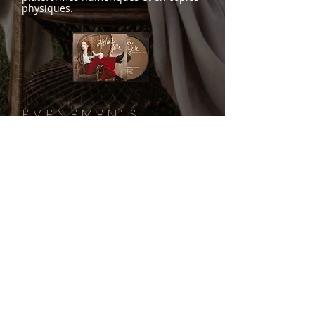
physiques.
É V È N E M E N T S
26 juin 2026 - 19h15
26
Spectacle au festival
multiculturel de
JUIN
Hawkesbury
Place des Pionniers,
Hawkesbury (ON)
> Détails
24 juillet 2026 - 18h
24
Dîners champêtres
Les Vergers Villeneuve (ON)
JUILLET
> Détails