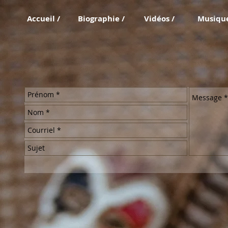
Accueil /
Biographie /
Vidéos /
Musique